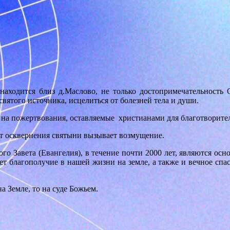
 находится близ д.Маслово, не только достопримечательност
ятого источника, исцелиться от болезней тела и души.
 на пожертвования, оставляемые христианами для благотворител
кт осквернения святыни вызывает возмущение.
вого Завета (Евангелия), в течение почти 2000 лет, являются о
т благополучие в нашей жизни на земле, а также и вечное спас
 Земле, то на суде Божьем.