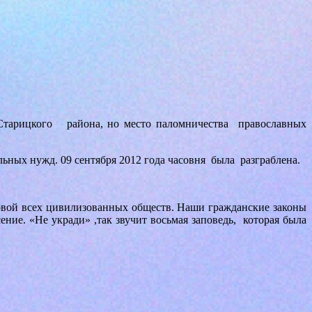
ь Старицкого района, но место паломничества православных
ьных нужд. 09 сентября 2012 года часовня была разграблена.
сновой всех цивилизованных обществ. Наши гражданские законы
ение. «Не укради» ,так звучит восьмая заповедь, которая была