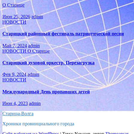
О Старице
Июн 25, 2026
admin
НОВОСТИ
Старицкий районный фестиваль патриотической песни
Май 7, 2024
admin
НОВОСТИ
О Старице
Старицкий духовой оркестр. Перезагрузка
Фев 9, 2024
admin
НОВОСТИ
Международный День пропавших детей
Июн 4, 2023
admin
Старица-Волга
Хроники провинциального города
Сайт работает на WordPress
|
Тема: Newsup, автор
Themeansar