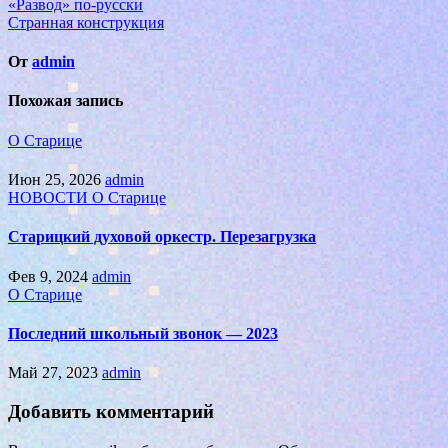
«Развод» по-русски
Странная конструкция
От
admin
Похожая запись
О Старице
Июн 25, 2026
admin
НОВОСТИ
О Старице
Старицкий духовой оркестр. Перезагрузка
Фев 9, 2024
admin
О Старице
Последний школьный звонок — 2023
Май 27, 2023
admin
Добавить комментарий