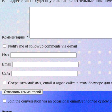
Ваш адрес email не будет опубликован.
Обязательные поля пом
Комментарий
*
Notify me of followup comments via e-mail
Имя
Email
Сайт
Сохранить моё имя, email и адрес сайта в этом браузере д
Join the conversation via an occasional email
Get notified of new c
Архивы