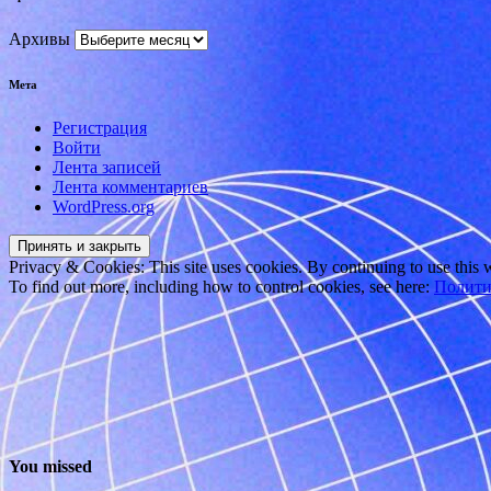
Архивы
Мета
Регистрация
Войти
Лента записей
Лента комментариев
WordPress.org
Privacy & Cookies: This site uses cookies. By continuing to use this w
To find out more, including how to control cookies, see here:
Полити
You missed