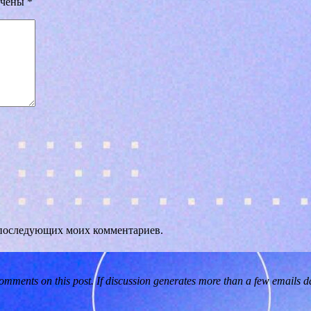
ечены
*
ля последующих моих комментариев.
omments on this post. If discussion generates more than a few emails da