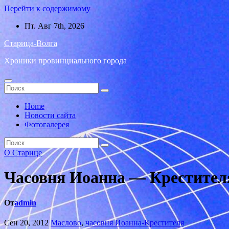
Перейти к содержимому
Пт. Авг 7th, 2026
Старица-Волга
Хроники провинциального города
Home
Новости сайта
Фотогалерея
О Старице
Часовня Иоанна — Крестител
От
admin
Сен 20, 2012
Маслово
,
часовня Иоанна-Крестителя