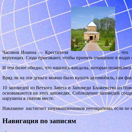
Часовня Иоанна — Крестителя
, что
верующих. Сюда приезжают, чтобы принять очищение в водах св
И тем более обидно, что нашлись вандалы, которые позарились
Вряд ли на эти деньги можно было купить автомобиль, сам фа
10 заповедей из Ветхого Завета и Заповеди Блаженства из Но
основываются на этих заповедях. Соблюдение заповедей создае
нарушена в святом месте.
Наказание настигнет злоумышленников неотвратимо, если не на
Навигация по записям