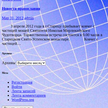
Новости православия
Мар 31, 2012
admin
3 апреля 2012 года в г.Старицу прибывает ковчег с
частицей мощей Святителя Николая Мирликийского
Чудотворца. Торжественная встреча состоится в 9.00 часов в
Старицком Свято-Успенском монастыре. Ковчег с
частицей…
Архивы
Архивы
Мета
Регистрация
Войти
Лента записей
Лента комментариев
WordPress.org