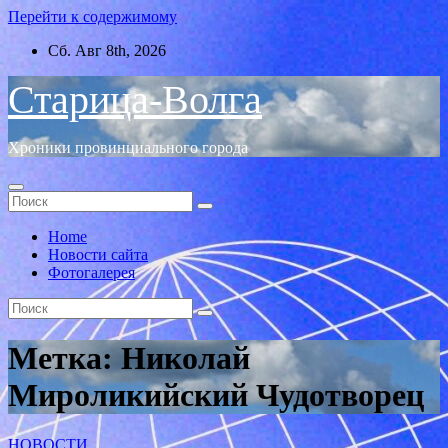
Перейти к содержимому
Сб. Авг 8th, 2026
Старица-Волга
Хроники провинциального города
Home
Новости сайта
Фотогалерея
Метка:
Николай
Мироликийский Чудотворец
НОВОСТИ