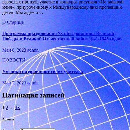
взрослых принять участие в конкурсе рисунков «Не забывай
меня», приуроченному к Международному дню пропавших
детей. Мы ждём от…
О Старице
Программа празднования 78-ой годовщины Великой
Победы в Великой Отечественной войне 1941-1945 годов
Май 8, 2023
admin
НОВОСТИ
Ученики поздравляют своих учителей
Май 7, 2023
admin
Пагинация записей
1
2
…
18
Архивы