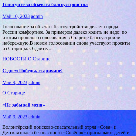
Голосуйте за объекты благоустройства
Май 10, 2023
admin
Голосование за объекты благоустройство делает города
России комфортнее. За примером далеко ходить не надо: по
итогам прошлого голосования в Старице благоустроили
набережную.В новом голосовании снова участвуют проекты
из Старицы. Отдайте…
НОВОСТИ
О Старице
С днем Победы, старичане!
Май 9, 2023
admin
О Старице
«Не забывай меня»
Май 9, 2023
admin
Волонтёрский поисково-спасательный отряд «Сова» и
Детская школа безопасности «Совёнок» приглашают детей и