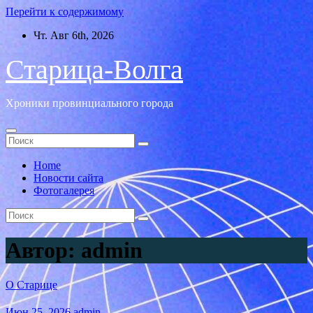
Перейти к содержимому
Чт. Авг 6th, 2026
Старица-Волга
Хроники провинциального города
Home
Новости сайта
Фотогалерея
Автор:
admin
О Старице
Июн 25, 2026
admin