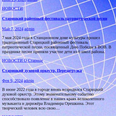
НОВОСТИ
Старицкий районный фестиваль патриотической песни
Май 7, 2024
admin
7 мая 2024 года в Станционном доме культуры прошел
традиционный Старицкий районный фестиваль
патриотической песни, посвященный Дню Победы в ВОВ. В
празднике песни приняли участие дети из 6 школ района.
НОВОСТИ
О Старице
Старицкий духовой оркестр. Перезагрузка
Фев 9, 2024
admin
В июне 2022 года в городе вновь возродился Старицкий
духовой оркестр. Этому знаменательному событию
способствовало появление в наших краях великолепного
музыканта и дирижёра Владимира Орешкина. Этот
творческий человек всю свою…