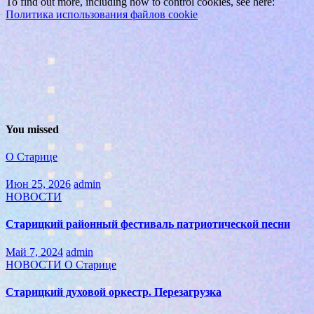
To find out more, including how to control cookies, see here:
Политика использования файлов cookie
You missed
О Старице
Июн 25, 2026
admin
НОВОСТИ
Старицкий районный фестиваль патриотической песни
Май 7, 2024
admin
НОВОСТИ
О Старице
Старицкий духовой оркестр. Перезагрузка