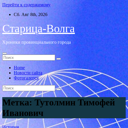
Перейти к содержимому
Сб. Авг 8th, 2026
Старица-Волга
Хроники провинциального города
Home
Новости сайта
Фотогалерея
Метка:
Тутолмин Тимофей
Иванович
История