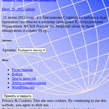
Июн 29, 2012
admin
21 июня 2012 года в с.Емельяново Старицкого района в ходе
производства обыска в жилище гражданки К. сотрудниками
Управления ФСКН России по Тверской области было
обнаружено и изъято 89 гр…
Архивы
Архивы
Мета
Регистрация
Войти
Лента записей
Лента комментариев
WordPress.org
Privacy & Cookies: This site uses cookies. By continuing to use this
website, you agree to their use.