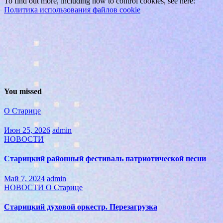
To find out more, including how to control cookies, see here:
Политика использования файлов cookie
You missed
О Старице
Июн 25, 2026
admin
НОВОСТИ
Старицкий районный фестиваль патриотической песни
Май 7, 2024
admin
НОВОСТИ
О Старице
Старицкий духовой оркестр. Перезагрузка