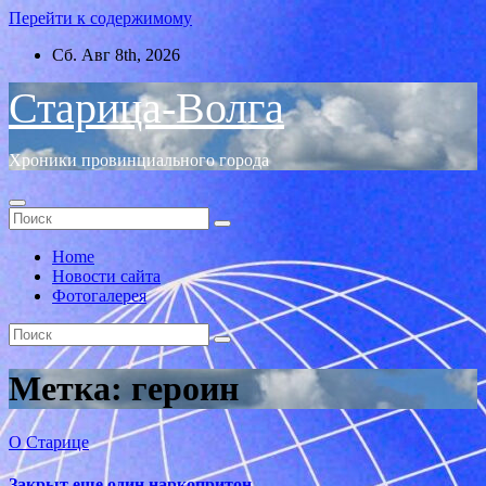
Перейти к содержимому
Сб. Авг 8th, 2026
Старица-Волга
Хроники провинциального города
Home
Новости сайта
Фотогалерея
Метка:
героин
О Старице
Закрыт еще один наркопритон