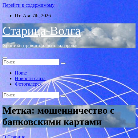
Перейти к содержимому
Пт. Авг 7th, 2026
Старица-Волга
Хроники провинциального города
Home
Новости сайта
Фотогалерея
Метка:
мошенничество с
банковскими картами
О Старице