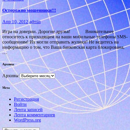
Осторожно мошенники!!!
Апр 10, 2012
admin
Игра на доверии. Дорогие друзья! Внимательнее
относитесь к приходящим на ваши мобильные телефоны SMS-
сообщениям! Их могли отправить жулики! Не ведитесь на
информацию о том, что Ваша банковская карта блокирована,
…
Архивы
Архивы
Мета
Регистрация
Войти
Лента записей
Лента комментариев
WordPress.org