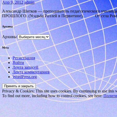
Апр 9, 2012
admin
Александр Шитков — преподаватель педагогического училищ
ПРОШЛОГО. (Усадьба Раллей в Первитине). От села Романо
Архивы
Архивы
Мета
Регистрация
Войти
Лента записей
Лента комментариев
WordPress.org
Privacy & Cookies: This site uses cookies. By continuing to use this w
To find out more, including how to control cookies, see here:
Полити