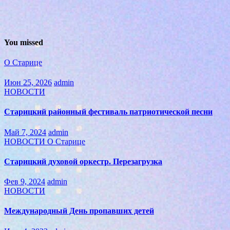
You missed
О Старице
Июн 25, 2026
admin
НОВОСТИ
Старицкий районный фестиваль патриотической песни
Май 7, 2024
admin
НОВОСТИ
О Старице
Старицкий духовой оркестр. Перезагрузка
Фев 9, 2024
admin
НОВОСТИ
Международный День пропавших детей