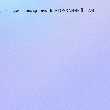
а историков-ар­хивистов, краевед. БЛАГОУХАННЫЙ РАЙ