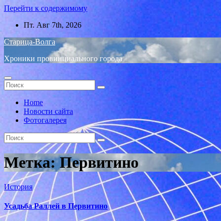
Перейти к содержимому
Пт. Авг 7th, 2026
Старица-Волга
Хроники провинциального города
Home
Новости сайта
Фотогалерея
Метка:
Первитино
История
Усадьба Раллей в Первитино