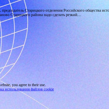
а, председатель Ста­рицкого отделения Российского обществ
во Старицкого района надо сделать резкий…
ebsite, you agree to their use.
ка использования файлов cookie