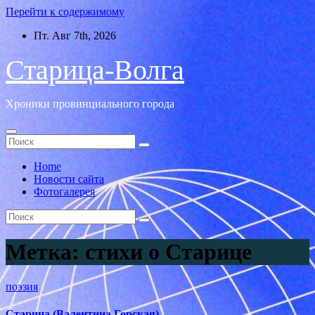
Перейти к содержимому
Пт. Авг 7th, 2026
Старица-Волга
Хроники провинциального города
Home
Новости сайта
Фотогалерея
Метка:
стихи о Старице
поэзия
Старица (Валентина Горская)