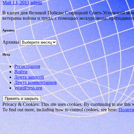
Май 13, 2013
admin
В канун дня Великой Победы Старицкий Свято-Успенский мона
ветераны войны и труда, с помощью экскурсовода, преподават
Архивы
Архивы
Мета
Регистрация
Войти
Лента записей
Лента комментариев
WordPress.org
Privacy & Cookies: This site uses cookies. By continuing to use this w
To find out more, including how to control cookies, see here:
Полити