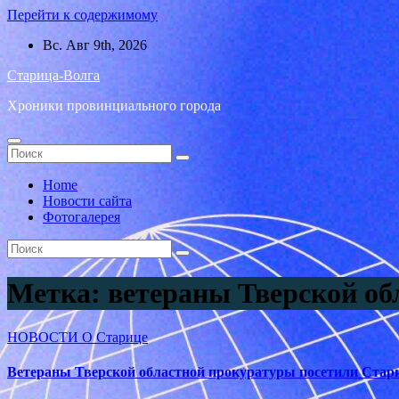
Перейти к содержимому
Вс. Авг 9th, 2026
Старица-Волга
Хроники провинциального города
Home
Новости сайта
Фотогалерея
Метка:
ветераны Тверской об
НОВОСТИ
О Старице
Ветераны Тверской областной прокуратуры посетили Стар