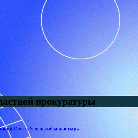
ластной прокуратуры
ицкий Свято-Успенский монастырь