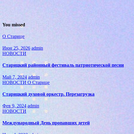
You missed
О Старице
Июн 25, 2026
admin
НОВОСТИ
Старицкий районный фестиваль патриотической песни
Май 7, 2024
admin
НОВОСТИ
О Старице
Старицкий духовой оркестр. Перезагрузка
Фев 9, 2024
admin
НОВОСТИ
Международный День пропавших детей