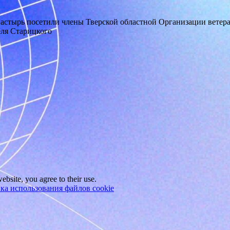
стырь посетили члены Тверской областной Организации ветеран
еля Старицкого
ebsite, you agree to their use.
ка использования файлов cookie