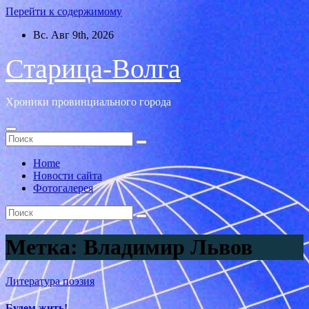
Перейти к содержимому
Вс. Авг 9th, 2026
Старица-Волга
Хроники провинциального города
Home
Новости сайта
Фотогалерея
Метка:
Владимир Львов
Литература
поэзия
Будем жить!