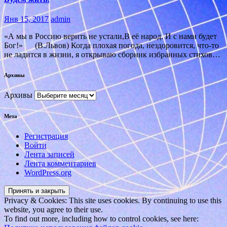
Янв 15, 2017
admin
«А мы в Россию верить не устали,В её народ. И с нами будет
Бог!» (В.Львов) Когда плохая погода, нездоровится, что-то
не ладится в жизни, я открываю сборник избранных стихов…
Архивы
Архивы
Мета
Регистрация
Войти
Лента записей
Лента комментариев
WordPress.org
Privacy & Cookies: This site uses cookies. By continuing to use this
website, you agree to their use.
To find out more, including how to control cookies, see here: