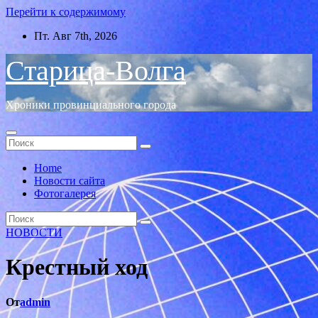
Перейти к содержимому
Пт. Авг 7th, 2026
Старица-Волга
Хроники провинциального города
Home
Новости сайта
Фотогалерея
НОВОСТИ
Крестный ход
От
admin