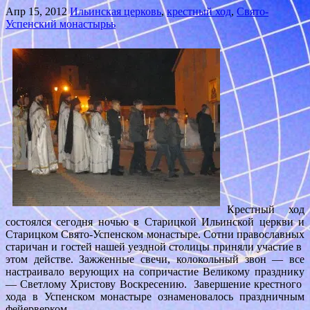
Апр 15, 2012
Ильинская церковь
,
крестный ход
,
Свято-
Успенский монастырьь
Крестный ход
состоялся сегодня ночью в Старицкой Ильинской церкви и
Старицком Свято-Успенском монастыре. Сотни православных
старичан и гостей нашей уездной столицы приняли участие в
этом действе. Зажженные свечи, колокольный звон — все
настраивало верующих на сопричастие Великому празднику
— Светлому Христову Воскресению. Завершение крестного
хода в Успенском монастыре ознаменовалось праздничным
фейерверком.