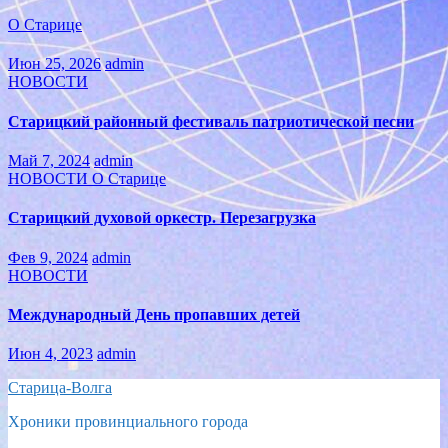
О Старице
Июн 25, 2026
admin
НОВОСТИ
Старицкий районный фестиваль патриотической песни
Май 7, 2024
admin
НОВОСТИ
О Старице
Старицкий духовой оркестр. Перезагрузка
Фев 9, 2024
admin
НОВОСТИ
Международный День пропавших детей
Июн 4, 2023
admin
Старица-Волга
Хроники провинциального города