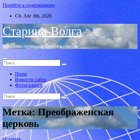
Перейти к содержимому
Сб. Авг 8th, 2026
Старица-Волга
Хроники провинциального города
Home
Новости сайта
Фотогалерея
Метка:
Преображенская
церковь
История