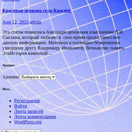
Красивая церковь села Красное
Апр 12, 2012
admin
Эта статья появилась благодаря архивным изысканиям В.И.
Сысоева, который любезно в свое время предоставил мне
данную информацию. Материал я посвящаю безвременно
ушедшему другу Владимиру Ивановичу. Вечная ему память.
ЭтаИстория каменной…
Архивы
Архивы
Мета
Регистрация
Войти
Лента записей
Лента комментариев
WordPress.org