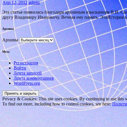
Апр 12, 2012
admin
Эта статья появилась благодаря архивным изысканиям В.И. С
другу Владимиру Ивановичу. Вечная ему память. ЭтаИстория
Архивы
Архивы
Мета
Регистрация
Войти
Лента записей
Лента комментариев
WordPress.org
Privacy & Cookies: This site uses cookies. By continuing to use this w
To find out more, including how to control cookies, see here:
Полити