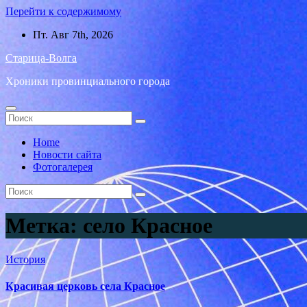
Перейти к содержимому
Пт. Авг 7th, 2026
Старица-Волга
Хроники провинциального города
Home
Новости сайта
Фотогалерея
Метка:
село Красное
История
Красивая церковь села Красное