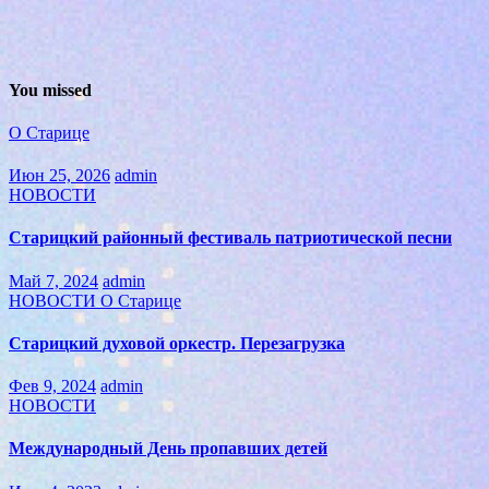
You missed
О Старице
Июн 25, 2026
admin
НОВОСТИ
Старицкий районный фестиваль патриотической песни
Май 7, 2024
admin
НОВОСТИ
О Старице
Старицкий духовой оркестр. Перезагрузка
Фев 9, 2024
admin
НОВОСТИ
Международный День пропавших детей