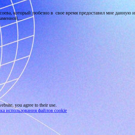
ысоева, который любезно в свое время предоставил мне данну
 каменной…
ebsite, you agree to their use.
ка использования файлов cookie