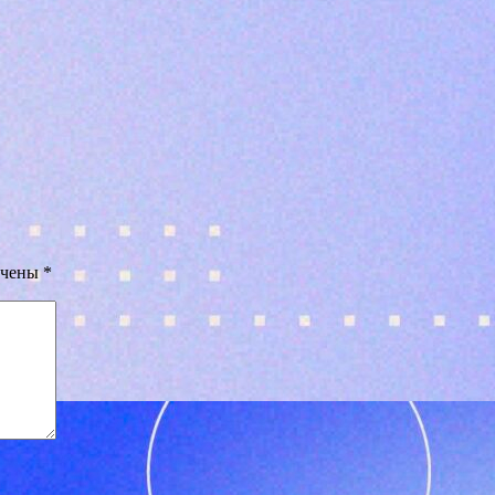
ечены
*