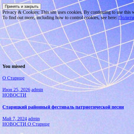
Privacy & Cookies: This site uses cookies. By continuing to use this w
To find out more, including how to control cookies, see here:
Полити
You missed
О Старице
Июн 25, 2026
admin
НОВОСТИ
Старицкий районный фестиваль патриотической песни
Май 7, 2024
admin
НОВОСТИ
О Старице