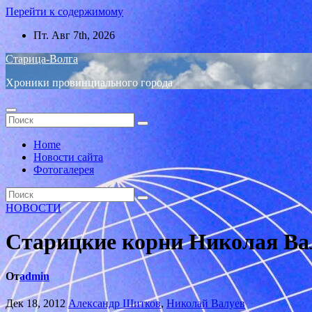
Перейти к содержимому
Пт. Авг 7th, 2026
Старица-Волга
Хроники провинциального города
Home
Новости сайта
Фотогалерея
НОВОСТИ
Старицкие корни Николая Ва
От
admin
Дек 18, 2012
Александр Шитков
,
Николай Валуев