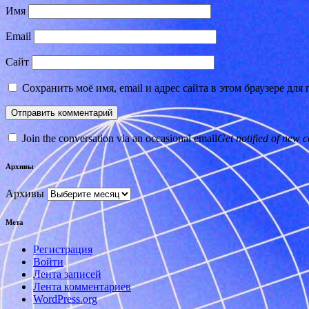
Имя
Email
Сайт
Сохранить моё имя, email и адрес сайта в этом браузере д
Join the conversation via an occasional email
Get notified of new c
Архивы
Архивы
Мета
Регистрация
Войти
Лента записей
Лента комментариев
WordPress.org