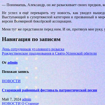
— Понимаешь, Александр, он же разыскивает своих предков, к
Не успел я ещё переварить эту новость, как увидел вышед
Выступающий в супертяжелой категории и прозванный в мире
версии Всемирной боксёрской ассоциации.
Меня тут же представили перед ним. И он, протянув мне руку
Навигация по записям
День сотрудников уголовного розыска
Рождественские празднования в Свято-Успенской обители
От
admin
Похожая запись
НОВОСТИ
Старицкий районный фестиваль патриотической песни
Май 7, 2024
admin
НОВОСТИ
О Старице