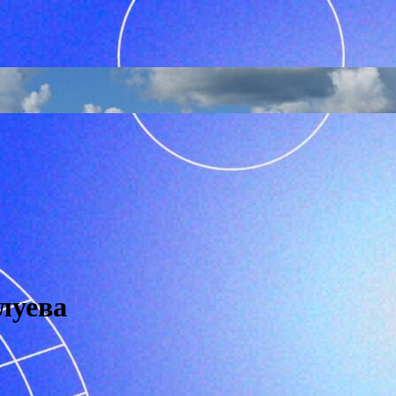
луева