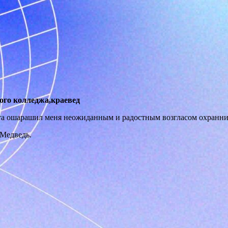
ого колледжа,краевед
та ошарашил меня неожиданным и радостным возгласом охранник
 Медведь.